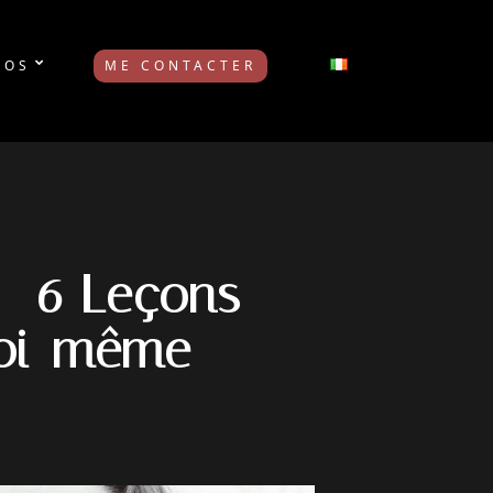
POS
ME CONTACTER
– 6 Leçons
 moi-même