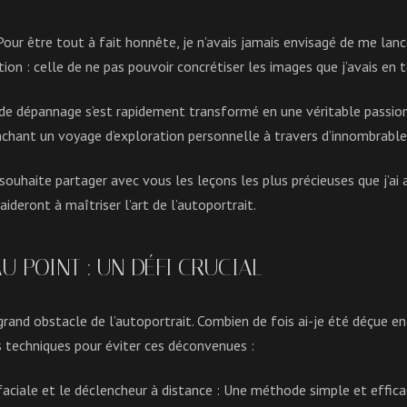
our être tout à fait honnête, je n’avais jamais envisagé de me lancer
tion : celle de ne pas pouvoir concrétiser les images que j’avais en
 dépannage s’est rapidement transformé en une véritable passion.
chant un voyage d’exploration personnelle à travers d’innombrable
e souhaite partager avec vous les leçons les plus précieuses que j’a
deront à maîtriser l’art de l’autoportrait.
AU POINT : UN DÉFI CRUCIAL
 grand obstacle de l’autoportrait. Combien de fois ai-je été déçue 
s techniques pour éviter ces déconvenues :
aciale et le déclencheur à distance
: Une méthode simple et efficac