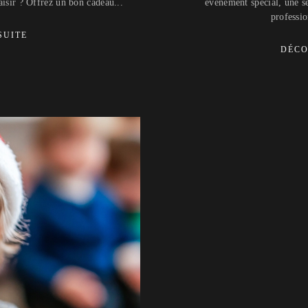
aisir ? Offrez un bon cadeau...
événement spécial, une s
professio
SUITE
DÉCO